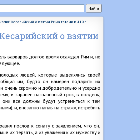
опий Кесарийский о взятии Рима готами в 410 г.
Кесарийский о взятии
ель варваров долгое время осаждал Рим и, не
ледующее.
молодых людей, которые выделялись своей
ообщил им, будто он намерен подарить их
ян очень скромно и добродетельно и усердно
емя, в заранее назначенный срок, в полдень,
н, они все должны будут устремиться к тем
ыми), и, внезапно напав на стражу, истребить
авил послов к сенату с заявлением, что он,
ше их терзать, а из уважения к их мужеству и