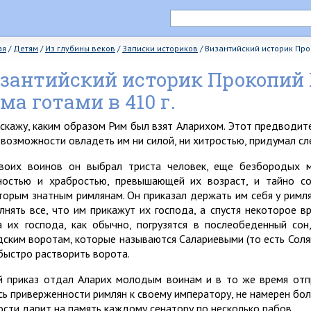
ая
/
Детям
/
Из глубины веков
/
Записки историков
/
Византийский историк Прок
зантийский историк Прокопий 
ма готами в 410 г.
сскажу, каким образом Рим был взят Аларихом. Этот предводит
 возможности овладеть им ни силой, ни хитростью, придумал с
воих воинов он выбрал триста человек, еще безбородых 
ностью и храбростью, превышающей их возраст, и тайно с
торым знатным римлянам. Он приказал держать им себя у римл
лнять все, что им прикажут их господа, а спустя некоторое вр
а их господа, как обычно, погрузятся в послеобеденный со
дским воротам, которые называются Салариевыми (то есть Солян
 быстро растворить ворота.
й приказ отдал Аларих молодым воинам и в то же время отпр
сь приверженности римлян к своему императору, не намерен боль
ости дарит на память каждому сенатору по несколько рабов.