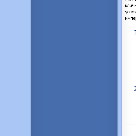
клич
успо
импе