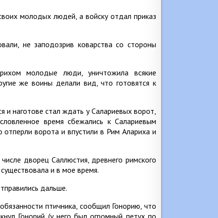
своих молодых людей, а войску отдал приказ
овали, не заподозрив коварства со стороны
арихом молодые люди, уничтожила всякие
ругие же воины делали вид, что готовятся к
я и наготове стал ждать у Салариевых ворот,
условленное время сбежались к Салариевым
о отперли ворота и впустили в Рим Алариха и
 числе дворец Саллюстия, древнего римского
 существовала и в мое время.
отправились дальше.
обязанности птичника, сообщил Гонорию, что
кнул Гонорий (у него был огромный петух по