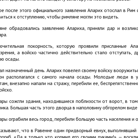
ре после этого официального заявления Аларих отослал в Рим 
виться к отступлению, чтобы римляне могли это видеть.
яне обрадовались заявлению Алариха, приняли дар и возлик
ара.
ючительная покорность, которую проявили присланные Ал
зрения, а войско частично действительно стало отступать, д
ию осады.
ал назначенный день. Аларих повелел своему войску вооружитьс
он располагался с самого начала осады. Молодые люди в 
там, внезапно напали на стражу, перебили ее, беспрепятственн
ойско.
ары сожгли здания, находившиеся поблизости от ворот, в том
рика. Большая часть этого дворца в наполовину обгорелом виде
ары ограбили весь город, перебили большую часть населения и 
казывают, что в Равенне один придворный евнух, выполнявший 
погиб. «Да я только что кормил его своими руками!» — воскли