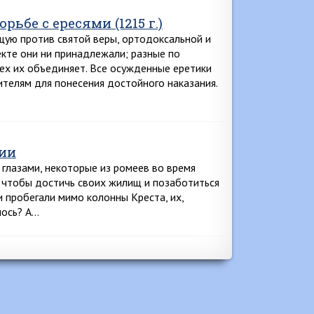
ьбе с ересями (1215 г.)
щую против святой веры, ортодоксальной и
екте они ни принадлежали; разные по
сех их объединяет. Все осужденные еретики
телям для понесения достойного наказания.
фии
к глазами, некоторые из ромеев во время
, чтобы достичь своих жилищ и позаботиться
и пробегали мимо колонны Креста, их,
лось? А…