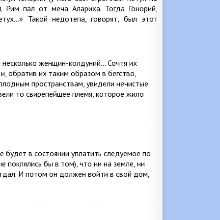
од Рим пал от меча Алариха. Тогда Гонорий,
етух…» Такой недотепа, говорят, был этот
 несколько женщин-колдуний… Сочтя их
и, обратив их таким образом в бегство,
сплодным пространствам, увидели нечистые
звели то свирепейшее племя, которое жило
не будет в состоянии уплатить следуемое по
 поклялись бы в том), что ни на земле, ни
тдал. И потом он должен войти в свой дом,