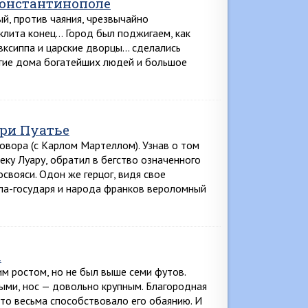
Константинополе
й, против чаяния, чрезвычайно
клита конец… Город был поджигаем, как
евксиппа и царские дворцы… сделались
огие дома богатейших людей и большое
при Пуатье
говора (с Карлом Мартеллом). Узнав о том
реку Луару, обратил в бегство означенного
свояси. Одон же герцог, видя свое
ла-государя и народа франков вероломный
а
м ростом, но не был выше семи футов.
ными, нос — довольно крупным. Благородная
это весьма способствовало его обаянию. И