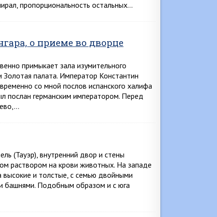
ыпирал, пропорциональность остальных…
гара, о приеме во дворце
венно примыкает зала изумительного
ли Золотая палата. Император Константин
временно со мной послов испанского халифа
был послан германским императором. Перед
рево,…
ль (Тауэр), внутренний двор и стены
ом раствором на крови животных. На западе
а высокие и толстые, с семью двойными
и башнями. Подобным образом и с юга