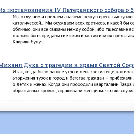
Из постановления IV Латеранского собора о бор
Мы отлучаем и предаем анафеме всякую ересь, выступаю
католической… Мы осуждаем всех еретиков, к какой бы с
обличью, они все связаны между собой, ибо тщеславие в
должны быть преданы светским властям или их представи
Клирики будут…
Михаил Дука о трагедии в храме Святой Со
Итак, когда было раннее утро и день светил еще, как вол
вторжения турок в город и бегства граждан — прибежали
о детях и женах. Когда они проходили кварталами Тавра 
обрызганных кровью, спрашивали женщины: что же случи