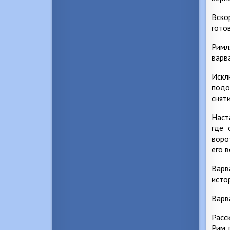
Вско
гото
Римл
варв
Искл
подо
снят
Наст
где 
воро
его в
Варв
исто
Варв
Расс
Рим 