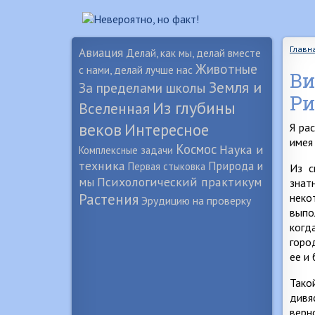
Главн
Авиация
Делай, как мы, делай вместе
Животные
с нами, делай лучше нас
Ви
Земля и
За пределами школы
Ри
Из глубины
Вселенная
веков
Интересное
Я ра
имея
Космос
Наука и
Комплексные задачи
техника
Природа и
Первая стыковка
Из с
Психологический практикум
мы
знат
Растения
неко
Эрудицию на проверку
выпо
когд
горо
ее и
Тако
дивя
верн