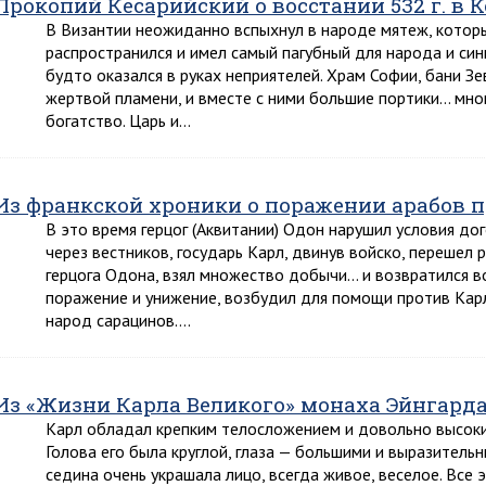
Прокопий Кесарийский о восстании 532 г. в 
В Византии неожиданно вспыхнул в народе мятеж, которы
распространился и имел самый пагубный для народа и син
будто оказался в руках неприятелей. Храм Софии, бани З
жертвой пламени, и вместе с ними большие портики… мн
богатство. Царь и…
Из франкской хроники о поражении арабов 
В это время герцог (Аквитании) Одон нарушил условия до
через вестников, государь Карл, двинув войско, перешел 
герцога Одона, взял множество добычи… и возвратился во
поражение и унижение, возбудил для помощи против Кар
народ сарацинов….
Из «Жизни Карла Великого» монаха Эйнгард
Карл обладал крепким телосложением и довольно высоки
Голова его была круглой, глаза — большими и выразитель
седина очень украшала лицо, всегда живое, веселое. Все 