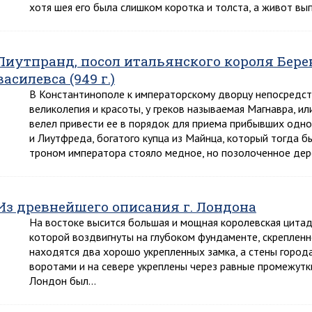
хотя шея его была слишком коротка и толста, а живот в
Лиутпранд, посол итальянского короля Берен
василевса (949 г.)
В Константинополе к императорскому дворцу непосредст
великолепия и красоты, у греков называемая Магнавра, и
велел привести ее в порядок для приема прибывших одно
и Лиутфреда, богатого купца из Майнца, который тогда 
троном императора стояло медное, но позолоченное де
Из древнейшего описания г. Лондона
На востоке высится большая и мощная королевская цитаде
которой воздвигнуты на глубоком фундаменте, скрепленн
находятся два хорошо укрепленных замка, а стены город
воротами и на севере укреплены через равные промежутк
Лондон был…